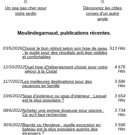
Un spa pas cher pour
Découvrez les côtes
votre jardin
corses d'un autre
angle
Moulindegarnaud, publications récentes.
03/5/2026
Choisir le bon rétinol selon son type de peau
513 Hits
: le guide pour des résultats anti‑âge visibles
et confortables
12/10/2022
Quel type d'hébergement choisir pour votre
4 676
séjour à la Ciotat
Hits
11/7/2022
Les meilleures destinations pour des
3 586
vacances en famille
Hits
10/6/2022
Spas d'extérieur ou spas d'intérieur : Lequel
3 654
est le plus populaire ?
Hits
08/6/2022
Acheter une pompe doseuse pour piscine :
3 734
Ce qu'il faut rechercher
Hits
30/5/2022
Biarritz ou Hendaye : quelle excursion en
3 596
bateau est la plus populaire auprès des
Hits
étrangers ?