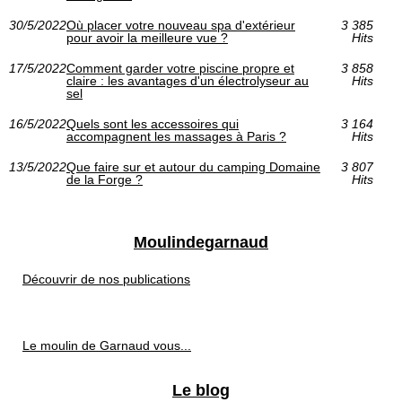
30/5/2022
Où placer votre nouveau spa d'extérieur
3 385
pour avoir la meilleure vue ?
Hits
17/5/2022
Comment garder votre piscine propre et
3 858
claire : les avantages d'un électrolyseur au
Hits
sel
16/5/2022
Quels sont les accessoires qui
3 164
accompagnent les massages à Paris ?
Hits
13/5/2022
Que faire sur et autour du camping Domaine
3 807
de la Forge ?
Hits
Moulindegarnaud
Découvrir de nos publications
Le moulin de Garnaud vous...
Le blog